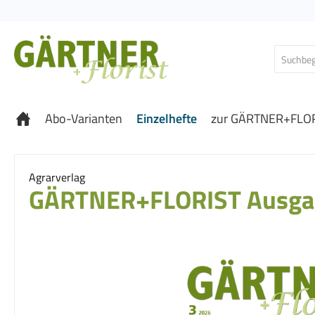
 Hauptinhalt springen
Zur Suche springen
Zur Hauptnavigation springen
Abo-Varianten
Einzelhefte
zur GÄRTNER+FLOR
Agrarverlag
GÄRTNER+FLORIST Ausga
Bildergalerie überspringen