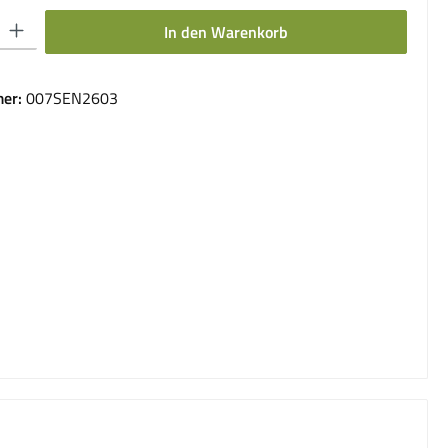
 Gib den gewünschten Wert ein oder benutze die Schaltflächen um die Anzahl 
In den Warenkorb
er:
007SEN2603