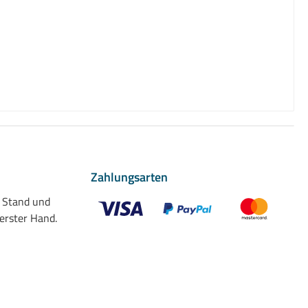
Zahlungsarten
n Stand und
 erster Hand.
Benutzerdefiniertes Bild 1
Benutzerdefiniertes Bild 2
Benutzerdefiniert